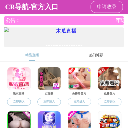
绅士漫画
绅士漫画
绅士漫画概况
教育教学
学科建
您当前所在位置：
绅士漫画
»
学生工作
» 艺术与文化
发布日期：2019-04-01